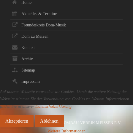
Home
Aktuelles & Termine
Freundeskreis Dom-Musik
Dom zu Meißen
Kontakt
Archiv
Sitemap
Impressum
Auf unserer Webseite verwenden wir Cookies. Durch die weitere Nutzung der
Webseite stimmen Sie der Verwendung von Cookies zu. Weitere Informationen
finden Sie in unserer
Datenschutzerklärung
.
Akzeptieren
Ablehnen
© 2017 DOMBAU-VEREIN MEISSEN E.V.
Weitere Informationen